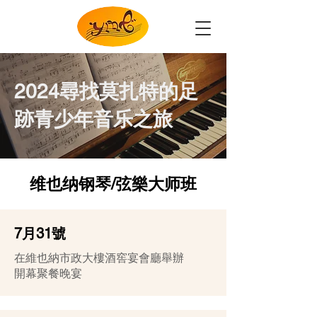
2024尋找莫扎特的足
跡青少年音乐之旅
维也纳钢琴/弦樂大师班
7月31號
在維也納市政大樓酒窖宴會廳舉辦
開幕聚餐晚宴