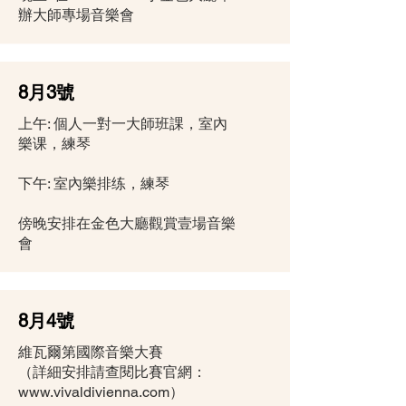
辦大師專場音樂會
8月3號
上午: 個人一對一大師班課，室內
樂课，練琴
下午: 室內樂排练，練琴
傍晚安排在金色大廳觀賞壹場音樂
會
8月4號
維瓦爾第國際音樂大賽
（詳細安排請查閱比賽官網：
www.vivaldivienna.com
）