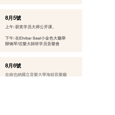
8月5號
上午: 获奖学员大师公开课。
下午: 在Ehrbar Saal小金色大廳舉
辦钢琴/弦樂大師班学员音樂會
8月6號
在維也納國立音樂大學海頓音樂廳
裏舉行維瓦爾第國際音樂大賽頒獎
儀式及獲獎者音樂會
報名