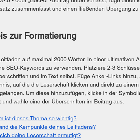
to“- oder „Best-of“-Beitrag unten verfasst, füge einen l
bsatz zusammenfasst und einen fließenden Übergang zu
is zur Formatierung
itfaden auf maximal 2000 Wörter. In einer ultimativen A
ine SEO-Keywords zu verwenden. Platziere 2-3 Schlüsse
erschriften und im Text selbst. Füge Anker-Links hinzu, 
hnis, auf die die Leserschaft klicken und direkt zu eine
 gelangen. Um diese hinzuzufügen, klicke in der Symboll
t und wähle eine der Überschriften im Beitrag aus.
m ist dieses Thema so wichtig?
sind die Kernpunkte deines Leitfadens?
 sich deine Leserschaft ermutigt?