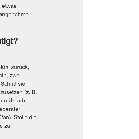
h etwas 
n angenehmer 
tigt?
fühl zurück, 
ein, zwei 
chritt sie 
usetzen (z. B. 
den Urlaub 
sberater 
n). Stelle die 
e zu 