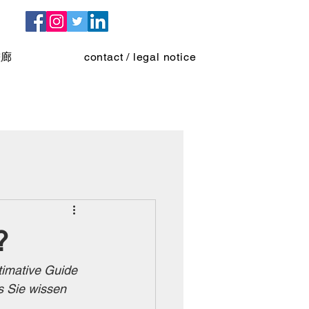
畫廊
contact / legal notice
?
timative Guide 
s Sie wissen 