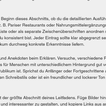
 Beginn dieses Abschnitts, ob du die detaillierten Ausfü
z. B. Pariser Restaurants oder Nahrungsmittelergänzung
iste oder als separate Zwischenüberschriften anordnen 
du konsistent bist. Jeder Eintrag sollte klar abgegrenzt s
ikum durchweg konkrete Erkenntnisse liefern.
und Anekdoten beim Erklären. Versuche, verschiedene P
s für Menschen mit unterschiedlichem Hintergrund gut ver
ublikum ist. Sprichst du Anfänger oder Fortgeschrittene 
en Schreibstils oder ist ein freundlicher und lockerer Ton 
t der größte Abschnitt deines Leitfadens. Füge Bilder hi
und interessanter zu gestalten, und kopiere Links aus 