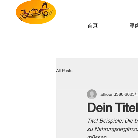
首頁
導
All Posts
allround360
2025
Dein Tite
Titel-Beispiele: Die 
zu Nahrungsergänzun
müssen. 