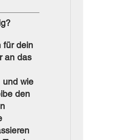
ig?
 für dein 
r an das 
 und wie 
ibe den 
n 
e 
ssieren 