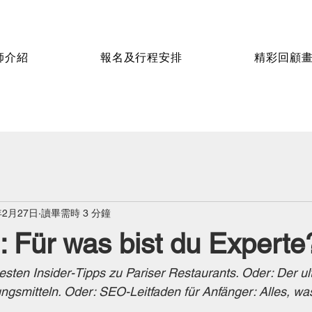
師介紹
報名及行程安排
精彩回顧
年2月27日
讀畢需時 3 分鐘
l: Für was bist du Experte
besten Insider-Tipps zu Pariser Restaurants. Oder: Der ul
gsmitteln. Oder: SEO-Leitfaden für Anfänger: Alles, wa