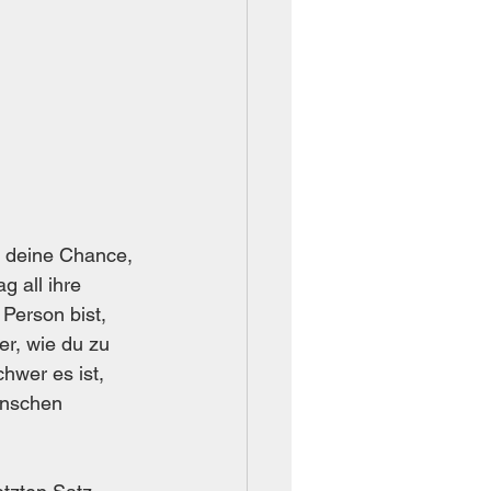
t deine Chance, 
 all ihre 
Person bist, 
r, wie du zu 
hwer es ist, 
enschen 