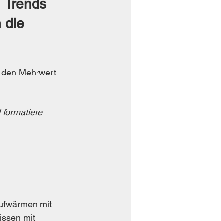
 Trends 
 die 
d den Mehrwert 
 formatiere 
Aufwärmen mit 
issen mit 