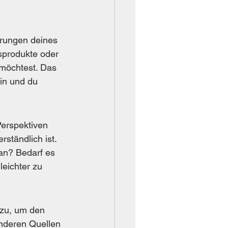
hrungen deines 
sprodukte oder 
möchtest. Das 
ein und du 
erspektiven 
ständlich ist. 
an? Bedarf es 
leichter zu 
nzu, um den 
anderen Quellen 