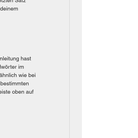
etzten Satz 
 deinem 
nleitung hast 
lwörter im 
ähnlich wie bei 
m bestimmten 
eiste oben auf 