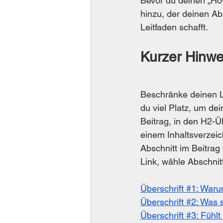
Bevor du deinen „How-
hinzu, der deinen A
Leitfaden schafft. 
Kurzer Hinwe
Beschränke deinen Le
du viel Platz, um de
Beitrag, in den H2-Üb
einem Inhaltsverzeic
Abschnitt im Beitrag
Link, wähle Abschnit
Überschrift #1: Waru
Überschrift #2: Was 
Überschrift #3: Fühlt