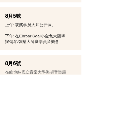
8月5號
上午: 获奖学员大师公开课。
下午: 在Ehrbar Saal小金色大廳舉
辦钢琴/弦樂大師班学员音樂會
8月6號
在維也納國立音樂大學海頓音樂廳
裏舉行維瓦爾第國際音樂大賽頒獎
儀式及獲獎者音樂會
報名