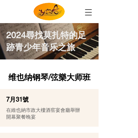
2024尋找莫扎特的足
跡青少年音乐之旅
维也纳钢琴/弦樂大师班
7月31號
在維也納市政大樓酒窖宴會廳舉辦
開幕聚餐晚宴