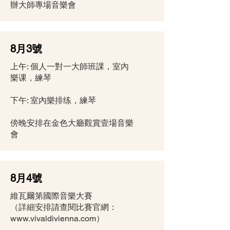
辦大師專場音樂會
8月3號
上午: 個人一對一大師班課，室內
樂课，練琴
下午: 室內樂排练，練琴
傍晚安排在金色大廳觀賞壹場音樂
會
8月4號
維瓦爾第國際音樂大賽
（詳細安排請查閱比賽官網：
www.vivaldivienna.com
）