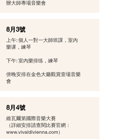
辦大師專場音樂會
8月3號
上午: 個人一對一大師班課，室內
樂课，練琴
下午: 室內樂排练，練琴
傍晚安排在金色大廳觀賞壹場音樂
會
8月4號
維瓦爾第國際音樂大賽
（詳細安排請查閱比賽官網：
www.vivaldivienna.com
）