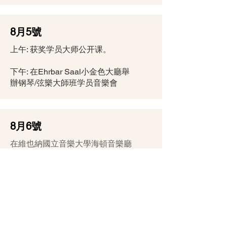
8月5號
上午: 获奖学员大师公开课。
下午: 在Ehrbar Saal小金色大廳舉
辦钢琴/弦樂大師班学员音樂會
8月6號
在維也納國立音樂大學海頓音樂廳
裏舉行維瓦爾第國際音樂大賽頒獎
儀式及獲獎者音樂會
報名