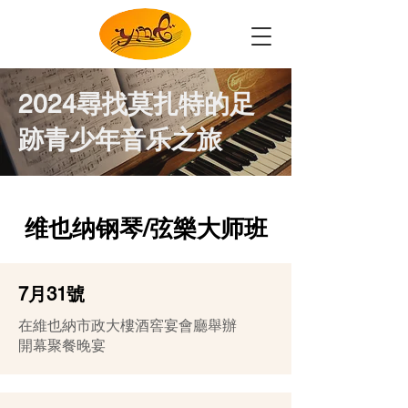
2024尋找莫扎特的足
跡青少年音乐之旅
维也纳钢琴/弦樂大师班
7月31號
在維也納市政大樓酒窖宴會廳舉辦
開幕聚餐晚宴