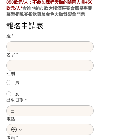
650欧元/人；不參加課程旁聽的隨同人員450
欧元/人*
含維也納市政大樓酒窖宴會廳舉辦開
幕聚餐晚宴餐飲費及金色大廳音樂會門票
報名申請表
姓
*
名字
*
性别
男
女
出生日期
*
電話
國籍
*