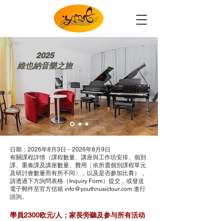
2025
維也納音樂之旅
日期：2026年8月3日－2026年8月9日
有關課程詳情（課程數量、講座與工作坊安排、個別
課、重奏課及講座數量、費用〔依所選個別課程單元
及研討會數量而有所不同〕，以及是否參加比賽），
請透過下方詢問表格（Inquiry Form）提交，或發送
電子郵件至官方信箱
info@youthnusictour.com
進行
諮詢。
學員2300欧元/人；家長旁聽及参与所有活动